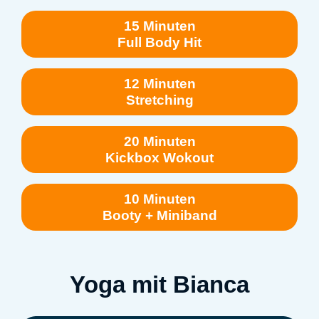
15 Minuten
Full Body Hit
12 Minuten
Stretching
20 Minuten
Kickbox Wokout
10 Minuten
Booty + Miniband
Yoga mit Bianca