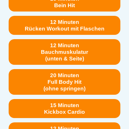
Bein Hit
12 Minuten
Rücken Workout mit Flaschen
12 Minuten
Bauchmuskulatur
(unten & Seite)
20 Minuten
Full Body Hit
(ohne springen)
15 Minuten
Kickbox Cardio
12 Minuten