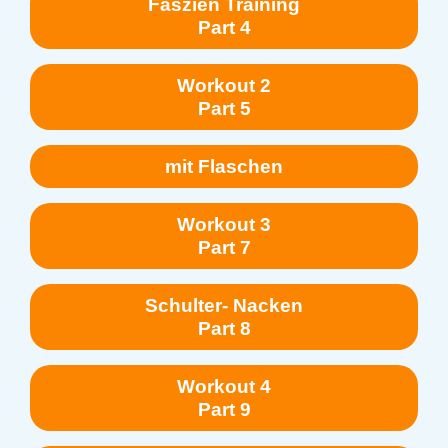
Faszien Training
Part 4
Workout 2
Part 5
mit Flaschen
Workout 3
Part 7
Schulter- Nacken
Part 8
Workout 4
Part 9