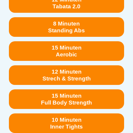
Tabata 2.0
8 Minuten
Standing Abs
15 Minuten
Aerobic
12 Minuten
Strech & Strength
15 Minuten
Full Body Strength
10 Minuten
Inner Tights