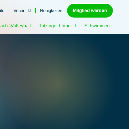
Mitglied werden
ite
Verein
Neuigkeiten
ach-)Volleyball
Tutzinger Loipe
Schwimmen