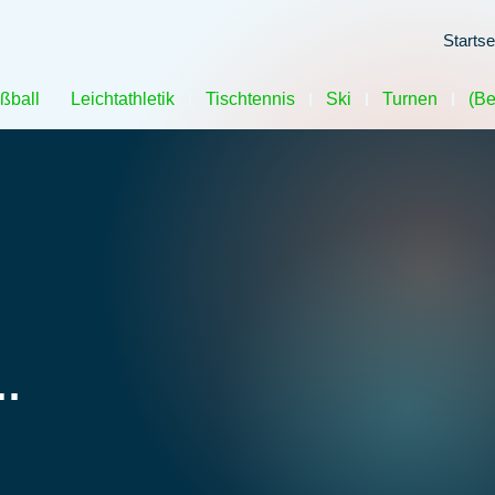
Startse
ßball
Leichtathletik
Tischtennis
Ski
Turnen
(Be
…