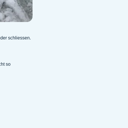
der schliessen.
cht so